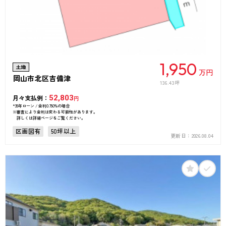
1,950
土地
万円
岡山市北区吉備津
136.43坪
月々支払例：
52,803
円
*35年ローン / 金利0.750%の場合
※審査により金利は変わる可能性があります。
詳しくは詳細ページをご覧ください。
区画図有
50坪以上
更新日：
2026.08.04