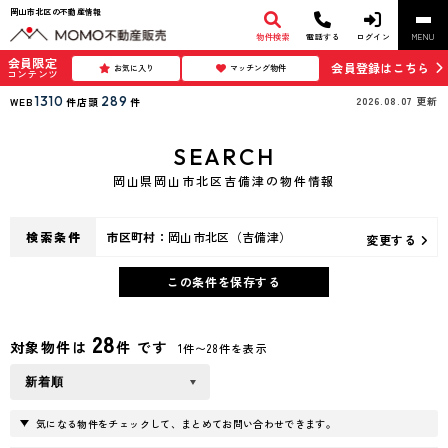
岡山市北区の不動産情報
物件検索
電話する
ログイン
MENU
会員限定
会員登録はこちら
お気に入り
マッチング物件
コンテンツ
1310
289
2026.08.07
更新
WEB
件
店頭
件
SEARCH
岡山県岡山市北区吉備津の物件情報
検索条件
市区町村：
岡山市北区（吉備津）
変更する
この条件を保存する
28
対象物件は
件 です
1件〜28件を表示
気になる物件をチェックして、まとめてお問い合わせできます。