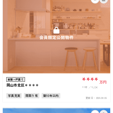
会員限定公開物件
****
新築一戸建て
万円
岡山市北区＊＊＊＊
**坪
*LDK
写真充実
間取り有
築10年以内
更新日：
2026.08.06
駅徒歩10分以内
駐車場2台可
接道6ｍ以上
上下水道完備