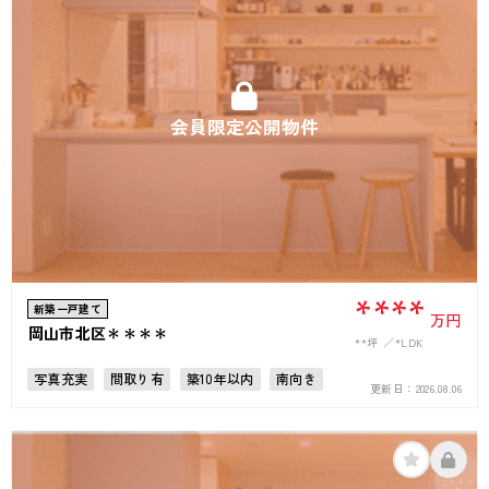
会員限定公開物件
****
新築一戸建て
万円
岡山市北区＊＊＊＊
**坪
*LDK
写真充実
間取り有
築10年以内
南向き
更新日：
2026.08.06
駅徒歩10分以内
駐車場2台可
上下水道完備