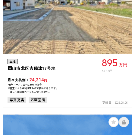
895
土地
万円
岡山市北区吉備津17号地
55.95坪
月々支払例：
24,214
円
*35年ローン / 金利0.750%の場合
※審査により金利は変わる可能性があります。
詳しくは詳細ページをご覧ください。
写真充実
区画図有
更新日：
2026.08.06