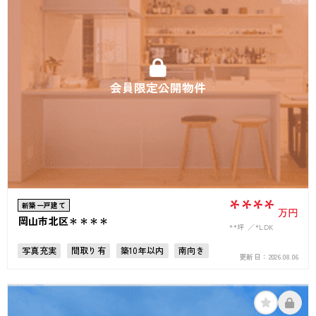
会員限定公開物件
****
新築一戸建て
万円
岡山市北区＊＊＊＊
**坪
*LDK
写真充実
間取り有
築10年以内
南向き
更新日：
2026.08.06
駅徒歩10分以内
駐車場2台可
4LDK以上
上下水道完備