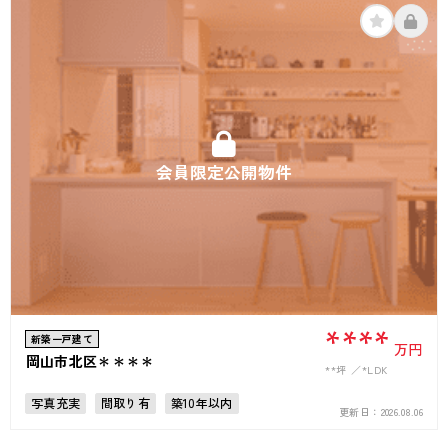
接道6ｍ以上
上下水道完備
会員限定公開物件
****
新築一戸建て
万円
岡山市北区＊＊＊＊
**坪
*LDK
写真充実
間取り有
築10年以内
更新日：
2026.08.06
駅徒歩10分以内
駐車場2台可
50坪以上