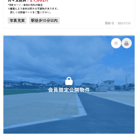
21,662
円
*35年ローン / 金利0.750%の場合
※審査により金利は変わる可能性があります。
詳しくは詳細ページをご覧ください。
写真充実
駅徒歩10分以内
更新日：
2026.07.30
会員限定公開物件