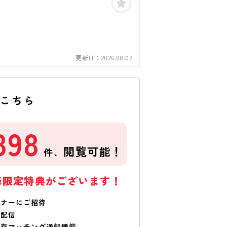
更新日：
2026.08.02
はこちら
898
閲覧可能！
件、
様限定特典がございます！
ミナーにご招待
で配信
保存マッチング通知機能