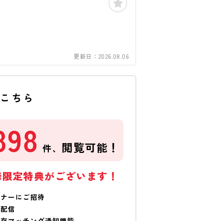
更新日：
2026.08.06
はこちら
898
閲覧可能！
件、
様限定特典がございます！
ミナーにご招待
で配信
保存マッチング通知機能