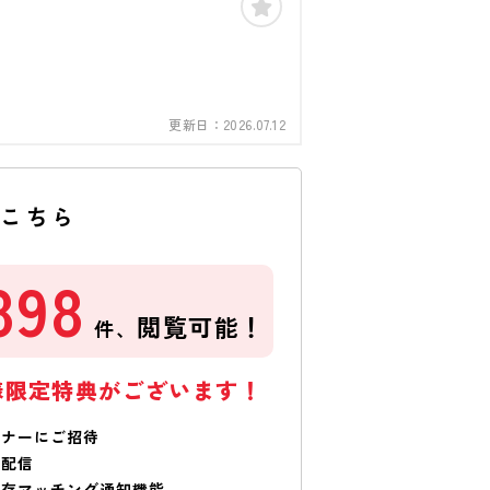
更新日：
2026.07.12
はこちら
898
閲覧可能！
件、
様限定特典がございます！
ミナーにご招待
で配信
保存マッチング通知機能