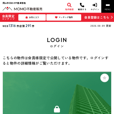
岡山市北区の不動産情報
物件検索
電話する
ログイン
MENU
会員限定
会員登録はこちら
お気に入り
マッチング物件
コンテンツ
1316
291
2026.08.09
更新
WEB
件
店頭
件
LOGIN
ログイン
こちらの物件は会員様限定で公開している物件です。ログインす
ると物件の詳細情報がご覧いただけます。