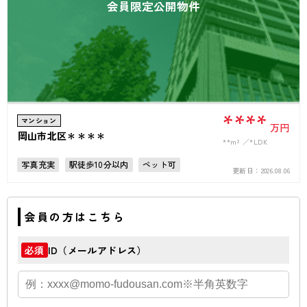
会員限定公開物件
****
マンション
万円
岡山市北区＊＊＊＊
**m²
*LDK
写真充実
駅徒歩10分以内
ペット可
更新日：
2026.08.06
高層階
上下水道完備
バリアフリー
オール電化
会員の方はこちら
ID（メールアドレス）
必須