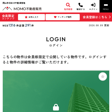
岡山市北区の不動産情報
物件検索
電話する
ログイン
MENU
会員限定
会員登録はこちら
お気に入り
マッチング物件
コンテンツ
1316
291
2026.08.09
更新
WEB
件
店頭
件
LOGIN
ログイン
こちらの物件は会員様限定で公開している物件です。ログインす
ると物件の詳細情報がご覧いただけます。