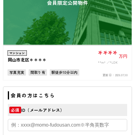
会員限定公開物件
****
マンション
万円
岡山市北区＊＊＊＊
**m²
*LDK
写真充実
間取り有
駅徒歩10分以内
更新日：
2026.07.30
ペット可
高層階
オートロック
会員の方はこちら
ID（メールアドレス）
必須