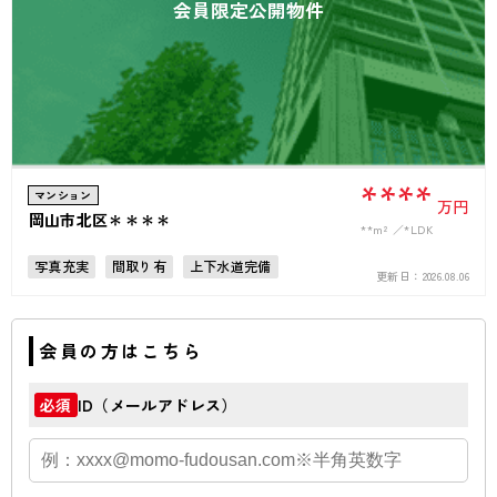
会員限定公開物件
****
マンション
万円
岡山市北区＊＊＊＊
**m²
*LDK
写真充実
間取り有
上下水道完備
更新日：
2026.08.06
会員の方はこちら
ID（メールアドレス）
必須