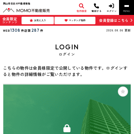
岡山市北区の不動産情報
物件検索
電話する
ログイン
MENU
会員限定
会員登録はこちら
お気に入り
マッチング物件
コンテンツ
1308
287
2026.08.06
更新
WEB
件
店頭
件
LOGIN
ログイン
こちらの物件は会員様限定で公開している物件です。ログインす
ると物件の詳細情報がご覧いただけます。