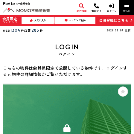
岡山市北区の不動産情報
物件検索
電話する
ログイン
MENU
会員限定
会員登録はこちら
お気に入り
マッチング物件
コンテンツ
1304
285
2026.08.07
更新
WEB
件
店頭
件
LOGIN
ログイン
こちらの物件は会員様限定で公開している物件です。ログインす
ると物件の詳細情報がご覧いただけます。