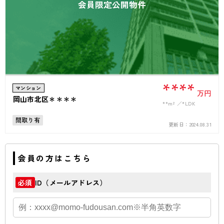
会員限定公開物件
****
マンション
万円
岡山市北区＊＊＊＊
**m²
*LDK
間取り有
更新日：
2024.08.31
会員の方はこちら
ID（メールアドレス）
必須