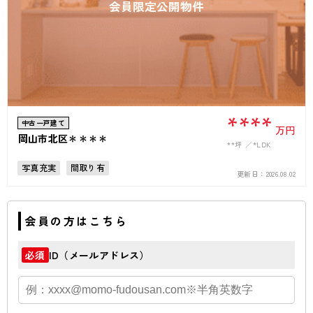
会員限定公開物件
****
中古一戸建て
万円
岡山市北区＊＊＊＊
**坪
*LDK
写真充実
間取り有
更新日：
2026.08.02
会員の方はこちら
ID（メールアドレス）
必須