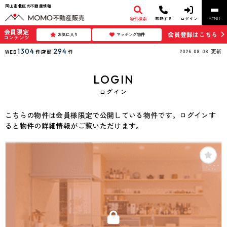
岡山市北区の不動産情報
物件検索
電話する
ログイン
MENU
会員限定
会員登録はこちら
お気に入り
マッチング物件
コンテンツ
1304
294
2026.08.08
更新
WEB
件
店頭
件
LOGIN
ログイン
こちらの物件は会員様限定で公開している物件です。ログインす
ると物件の詳細情報がご覧いただけます。