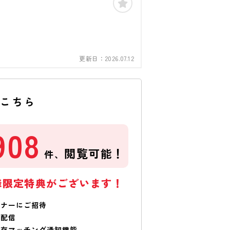
更新日：
2026.07.12
はこちら
908
閲覧可能！
件、
様限定特典がございます！
ミナーにご招待
で配信
保存マッチング通知機能