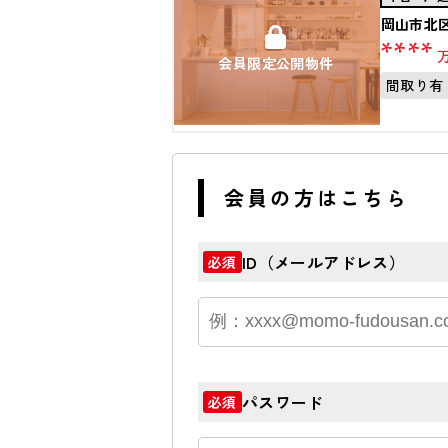
岡山市北
****
会員限定公開物件
間取り有
会員の方はこちら
ID（メールアドレス）
必須
パスワード
必須