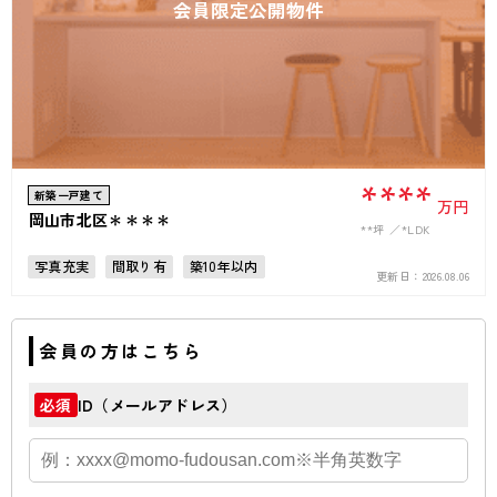
会員限定公開物件
****
新築一戸建て
万円
岡山市北区＊＊＊＊
**坪
*LDK
写真充実
間取り有
築10年以内
更新日：
2026.08.06
駅徒歩10分以内
駐車場2台可
50坪以上
接道6ｍ以上
上下水道完備
会員の方はこちら
ID（メールアドレス）
必須