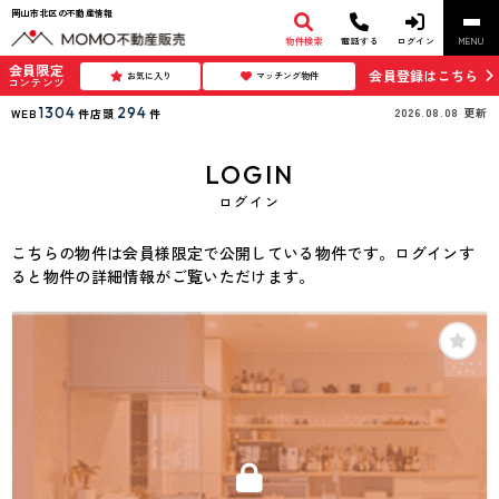
岡山市北区の不動産情報
物件検索
電話する
ログイン
MENU
会員限定
会員登録はこちら
お気に入り
マッチング物件
コンテンツ
1304
294
2026.08.08
更新
WEB
件
店頭
件
LOGIN
ログイン
こちらの物件は会員様限定で公開している物件です。ログインす
ると物件の詳細情報がご覧いただけます。