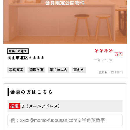
会員限定公開物件
****
新築一戸建て
万円
岡山市北区＊＊＊＊
**坪
*LDK
写真充実
間取り有
築10年以内
南向き
更新日：
2026.06.11
駐車場2台可
50坪以上
4LDK以上
南面バルコニー
上下水道完備
会員の方はこちら
ID（メールアドレス）
必須