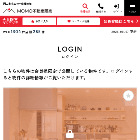
岡山市北区の不動産情報
物件検索
電話する
ログイン
MENU
会員限定
会員登録はこちら
お気に入り
マッチング物件
コンテンツ
1304
285
2026.08.07
更新
WEB
件
店頭
件
LOGIN
ログイン
こちらの物件は会員様限定で公開している物件です。ログインす
ると物件の詳細情報がご覧いただけます。