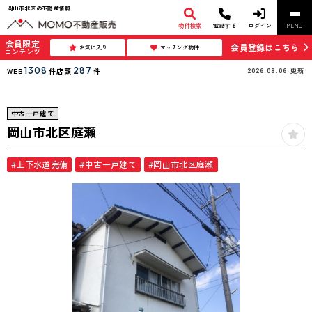
岡山市北区の不動産情報
物件検索
電話する
ログイン
MENU
会員限定
会員登録はこちら
お気に入り
マッチング物件
コンテンツ
1308
287
2026.08.06
更新
WEB
件
店頭
件
中古一戸建て
岡山市北区庭瀬
#上下水道完備
#中古一戸建て
#岡山市北区庭瀬