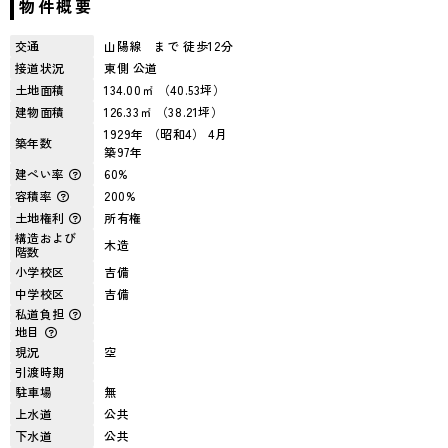
物件概要
交通
山陽線 まで 徒歩12分
接道状況
東側 公道
土地面積
134.00㎡ （40.53坪）
建物面積
126.33㎡ （38.21坪）
1929年 （昭和4） 4月
築年数
築97年
建ぺい率
60%
容積率
200%
土地権利
所有権
構造および
木造
階数
小学校区
吉備
中学校区
吉備
私道負担
地目
現況
空
引渡時期
駐車場
無
上水道
公共
下水道
公共