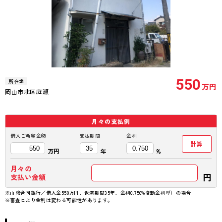
550
所在地
万円
岡山市北区庭瀬
38.21坪
5DK
月々の
支払例
借入ご希望金額
支払期間
金利
計算
万円
年
%
月々の
円
支払い金額
※山陰合同銀行／借入金550万円、返済期間35年、金利0.750%変動金利型）の場合
※審査により金利は変わる可能性があります。