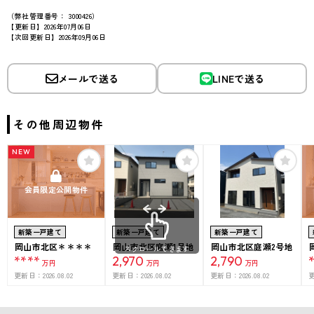
（弊社管理番号： 3000426）
【更新日】2026年07月06日
【次回更新日】2026年09月06日
メールで送る
LINEで送る
その他周辺物件
NEW
会員限定公開物件
新築一戸建て
新築一戸建て
新築一戸建て
岡山市北区＊＊＊＊
岡山市北区庭瀬1号地
岡山市北区庭瀬2号地
スクロールできます
****
2,970
2,790
万円
万円
万円
更新日：
2026.08.02
更新日：
2026.08.02
更新日：
2026.08.02