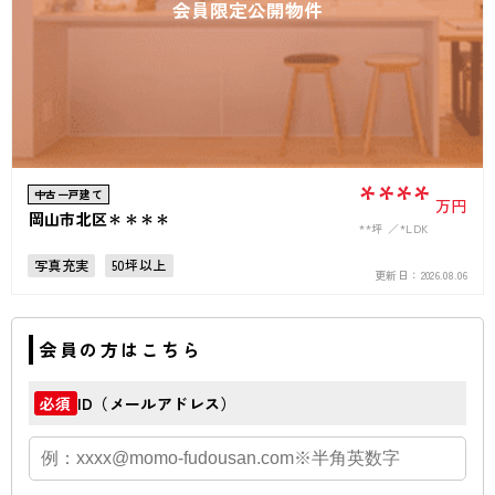
会員限定公開物件
****
中古一戸建て
万円
岡山市北区＊＊＊＊
**坪
*LDK
写真充実
50坪以上
更新日：
2026.08.06
会員の方はこちら
ID（メールアドレス）
必須