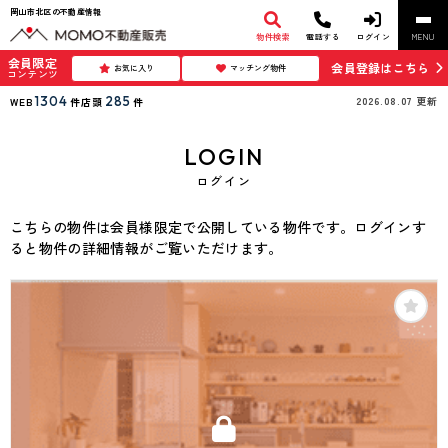
岡山市北区の不動産情報
物件検索
電話する
ログイン
MENU
会員限定
会員登録はこちら
お気に入り
マッチング物件
コンテンツ
1304
285
2026.08.07
更新
WEB
件
店頭
件
LOGIN
ログイン
こちらの物件は会員様限定で公開している物件です。ログインす
ると物件の詳細情報がご覧いただけます。