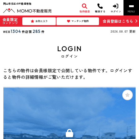
岡山市北区の不動産情報
物件検索
電話する
ログイン
MENU
会員限定
会員登録はこちら
お気に入り
マッチング物件
コンテンツ
1304
285
2026.08.07
更新
WEB
件
店頭
件
LOGIN
ログイン
こちらの物件は会員様限定で公開している物件です。ログインす
ると物件の詳細情報がご覧いただけます。