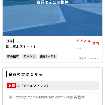
会員限定公開物件
****
土地
万円
岡山市北区＊＊＊＊
**坪
区画図有
50坪以上
接道6ｍ以上
更新日：
2026.08.04
会員の方はこちら
ID（メールアドレス）
必須