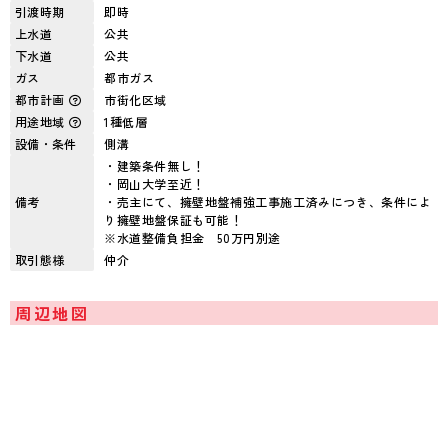
引渡時期
即時
上水道
公共
下水道
公共
ガス
都市ガス
都市計画
市街化区域
用途地域
1種低層
設備・条件
側溝
・建築条件無し！
・岡山大学至近！
備考
・売主にて、擁壁地盤補強工事施工済みにつき、条件によ
り擁壁地盤保証も可能！
※水道整備負担金 50万円別途
取引態様
仲介
周辺地図