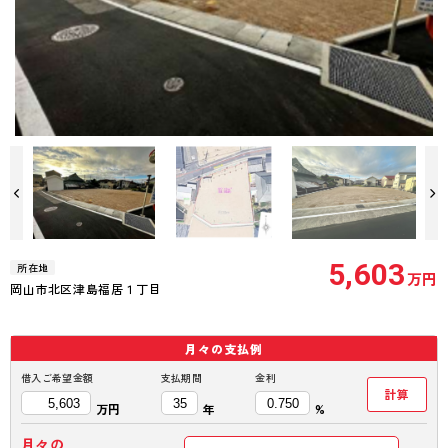
5,603
所在地
万円
岡山市北区津島福居１丁目
98.95坪
月々の
支払例
借入ご希望金額
支払期間
金利
計算
万円
年
%
月々の