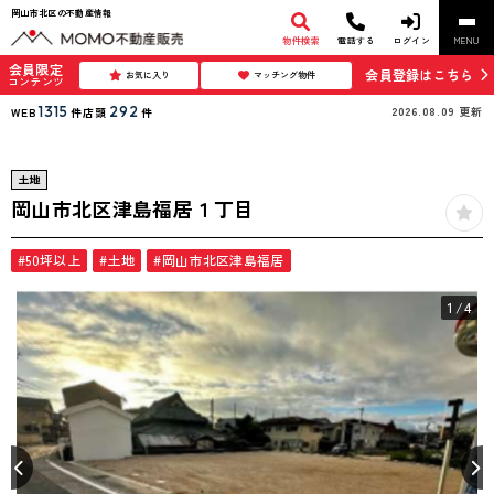
岡山市北区の不動産情報
物件検索
電話する
ログイン
MENU
会員限定
会員登録はこちら
お気に入り
マッチング物件
コンテンツ
1315
292
2026.08.09
更新
WEB
件
店頭
件
土地
岡山市北区津島福居１丁目
#50坪以上
#土地
#岡山市北区津島福居
1
/4