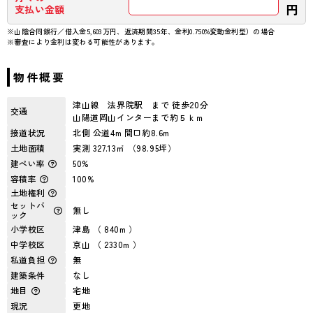
円
支払い金額
※山陰合同銀行／借入金5,603万円、返済期間35年、金利0.750%変動金利型）の場合
※審査により金利は変わる可能性があります。
物件概要
津山線 法界院駅 まで 徒歩20分
交通
山陽道岡山インターまで約５ｋｍ
接道状況
北側 公道4m 間口約8.6m
土地面積
実測 327.13㎡ （98.95坪）
建ぺい率
50%
容積率
100%
土地権利
セットバ
無し
ック
小学校区
津島 （ 840m ）
中学校区
京山 （ 2330m ）
私道負担
無
建築条件
なし
地目
宅地
現況
更地