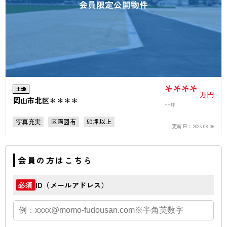
会員限定公開物件
****
土地
万円
岡山市北区＊＊＊＊
**坪
写真充実
区画図有
50坪以上
更新日：
2026.08.06
上下水道完備
会員の方はこちら
ID（メールアドレス）
必須