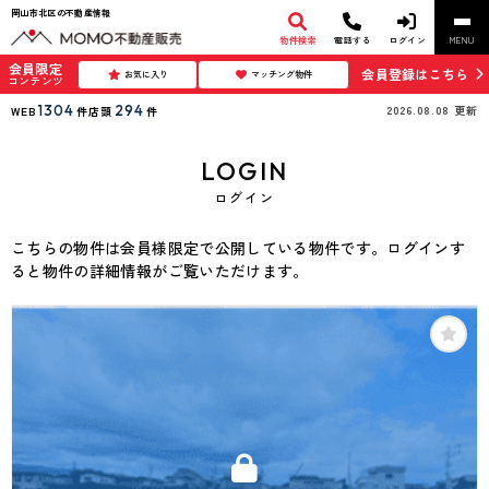
岡山市北区の不動産情報
物件検索
電話する
ログイン
MENU
会員限定
会員登録はこちら
お気に入り
マッチング物件
コンテンツ
1304
294
2026.08.08
更新
WEB
件
店頭
件
LOGIN
ログイン
こちらの物件は会員様限定で公開している物件です。ログインす
ると物件の詳細情報がご覧いただけます。