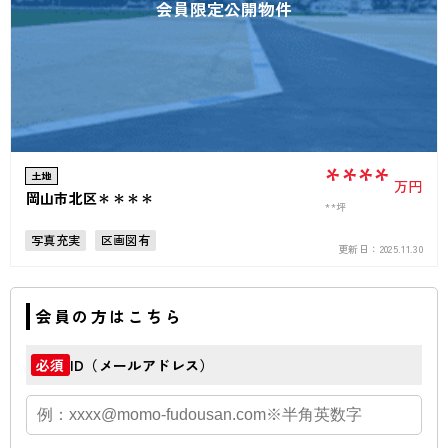
会員限定公開物件
****
土地
万円
岡山市北区＊＊＊＊
**坪
写真充実
区画図有
更新日：
2025.11.30
会員の方はこちら
ID（メールアドレス）
必須