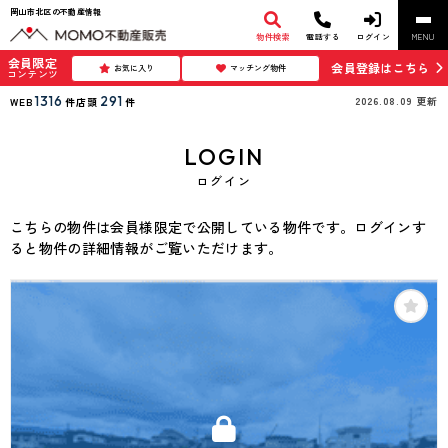
岡山市北区の不動産情報
物件検索
電話する
ログイン
MENU
会員限定
会員登録はこちら
お気に入り
マッチング物件
コンテンツ
1316
291
2026.08.09
更新
WEB
件
店頭
件
LOGIN
ログイン
こちらの物件は会員様限定で公開している物件です。ログインす
ると物件の詳細情報がご覧いただけます。