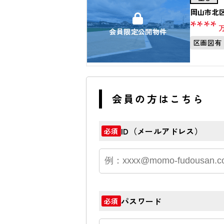
岡山市北
****
会員限定公開物件
区画図有
会員の方はこちら
ID（メールアドレス）
必須
パスワード
必須