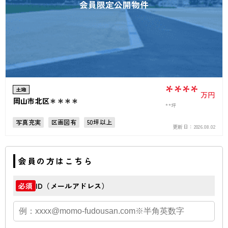
会員限定公開物件
****
土地
万円
岡山市北区＊＊＊＊
**坪
写真充実
区画図有
50坪以上
更新日：
2026.08.02
会員の方はこちら
ID（メールアドレス）
必須