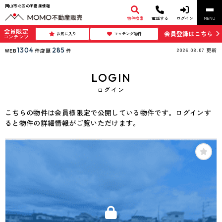
岡山市北区の不動産情報
物件検索
電話する
ログイン
MENU
会員限定
会員登録はこちら
お気に入り
マッチング物件
コンテンツ
1304
285
2026.08.07
更新
WEB
件
店頭
件
LOGIN
ログイン
こちらの物件は会員様限定で公開している物件です。ログインす
ると物件の詳細情報がご覧いただけます。