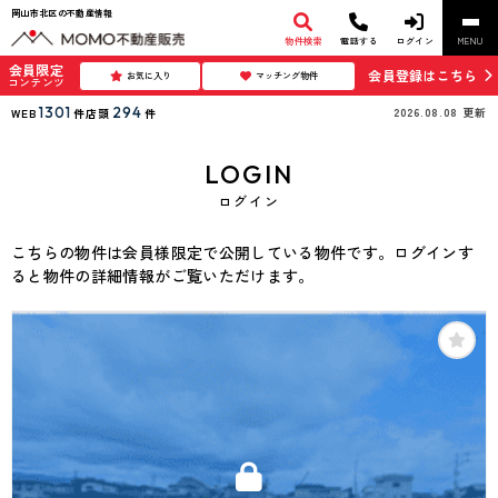
岡山市北区の不動産情報
物件検索
電話する
ログイン
MENU
会員限定
会員登録はこちら
お気に入り
マッチング物件
コンテンツ
1301
294
2026.08.08
更新
WEB
件
店頭
件
LOGIN
ログイン
こちらの物件は会員様限定で公開している物件です。ログインす
ると物件の詳細情報がご覧いただけます。