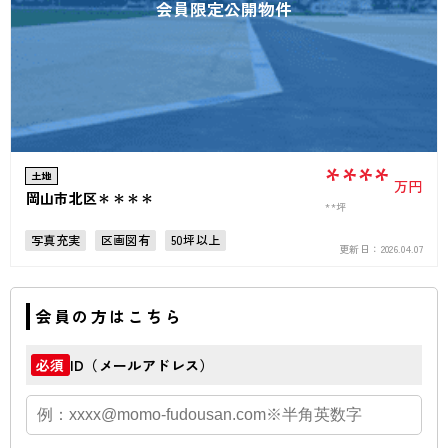
会員限定公開物件
****
土地
万円
岡山市北区＊＊＊＊
**坪
写真充実
区画図有
50坪以上
更新日：
2026.04.07
会員の方はこちら
ID（メールアドレス）
必須