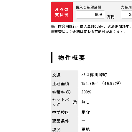
借入ご希望金額
支払期
月々の
支払例
万円
※山陰合同銀行／借入金610万円、返済期間35年、
※審査により金利は変わる可能性があります。
物件概要
バス停川崎町
交通
154.99㎡ （46.88坪）
土地面積
200%
容積率
セットバ
無し
ック
足守
中学校区
ー
建築条件
更地
現況