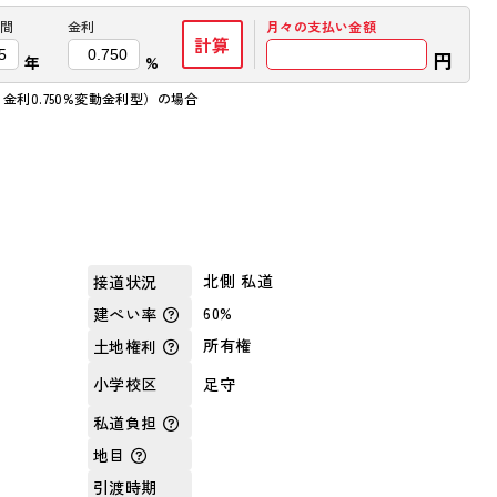
間
金利
月々の
支払い金額
計算
円
年
%
金利0.750%変動金利型）の場合
北側 私道
接道状況
60%
建ぺい率
所有権
土地権利
足守
小学校区
私道負担
地目
引渡時期