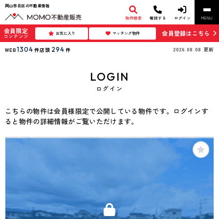
岡山市北区の不動産情報
物件検索
電話する
ログイン
MENU
会員限定
会員登録はこちら
お気に入り
マッチング物件
コンテンツ
1304
294
2026.08.08
更新
WEB
件
店頭
件
LOGIN
ログイン
こちらの物件は会員様限定で公開している物件です。ログインす
ると物件の詳細情報がご覧いただけます。