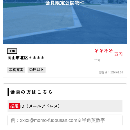
会員限定公開物件
****
土地
万円
岡山市北区＊＊＊＊
**坪
写真充実
50坪以上
更新日：
2026.08.06
会員の方はこちら
ID（メールアドレス）
必須