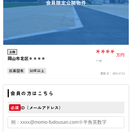
会員限定公開物件
****
土地
万円
岡山市北区＊＊＊＊
**坪
区画図有
50坪以上
更新日：
2026.07.30
会員の方はこちら
ID（メールアドレス）
必須