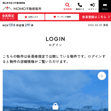
岡山市北区の不動産情報
物件検索
電話する
ログイン
MENU
会員限定
会員登録はこちら
お気に入り
マッチング物件
コンテンツ
1316
291
2026.08.09
更新
WEB
件
店頭
件
LOGIN
ログイン
こちらの物件は会員様限定で公開している物件です。ログインす
ると物件の詳細情報がご覧いただけます。